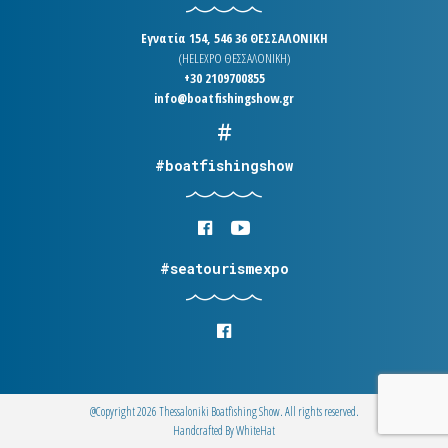
Εγνατία 154, 546 36 ΘΕΣΣΑΛΟΝΙΚΗ
(HELEXPO ΘΕΣΣΑΛΟΝΙΚΗ)
+30 2109700855
info@boatfishingshow.gr
#boatfishingshow
#seatourismexpo
@Copyright 2026 Thessaloniki Boatfishing Show. All rights reserved.
Handcrafted By
WhiteΗat