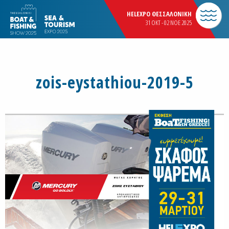
HELEXPO ΘΕΣΣΑΛΟΝΙΚΗ
31 OKT - 02 NOE 2025
zois-eystathiou-2019-5