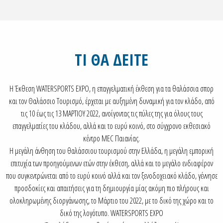
ΤΙ ΘΑ ΔΕΙΤΕ
Η Έκθεση WATERSPORTS EXPO, η επαγγελματική έκθεση για τα θαλάσσια σπορ
και τον Θαλάσσιο Τουρισμό, έρχεται με αυξημένη δυναμική για τον κλάδο, από
τις 10 έως τις 13 ΜΑΡΤΙΟΥ 2022, ανοίγοντας τις πύλες της για όλους τους
επαγγελματίες του κλάδου, αλλά και το ευρύ κοινό, στο σύγχρονο εκθεσιακό
κέντρο MEC Παιανίας.
Η μεγάλη άνθηση του θαλάσσιου τουρισμού στην Ελλάδα, η μεγάλη εμπορική
επιτυχία των προηγούμενων ετών στην έκθεση, αλλά και το μεγάλο ενδιαφέρον
που συγκεντρώνεται από το ευρύ κοινό αλλά και τον ξενοδοχειακό κλάδο, γέννησε
προσδοκίες και απαιτήσεις για τη δημιουργία μίας ακόμη πιο πλήρους και
ολοκληρωμένης διοργάνωσης, το Μάρτιο του 2022, με το δικό της χώρο και το
δικό της λογότυπο. WATERSPORTS EXPO