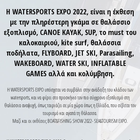
Η WATERSPORTS EXPO 2022, είναι η έκθεση
με την πληρέστερη γκάμα σε θαλάσσιο
εξοπλισμό, CANOE KAYAK, SUP, το must του
καλοκαιριού, kite surf, θαλάσσια
ποδήλατα, FLYBOARD, JET SKI, Parasailing,
WAKEBOARD, WATER SKI, INFLATABLE
GAMES αλλά και κολύμβηση.
Η WATERSPORTS EXPO υπόσχεται να συμβάλει στην ανάδειξη του κλάδου των
watersports, και να φέρει στο προσκήνιο τον πιο σύγχρονο εξοπλισμό στη
θαλάσσια αναψυχή, όπως ταιριάζει σε μία χώρα όπως η Ελλάδα, που σέβεται τον
τουρισμό και αγαπά τη θάλασσα.
Μαζί και οι εκθέσεις BOAT&FISHING SHOW 2022- SEA&TOURISM EXPO.