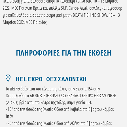
Νέα έκθεση για τα θαλάσσια σπορ! Το καλοκαίρι ξεκινά στις, 10 – 13 Μαρτίου
2022, MEC Παιανίας Βρείτε και επιλέξτε SUP, Canoe-Kayak, σανίδες και αξεσουάρ
για κάθε θαλάσσια δραστηριότητα μαζί με την BOAT & FISHING SHOW, 10 – 13
Μαρτίου 2022, MEC Παιανίας
ΠΛΗΡΟΦΟΡΙΕΣ ΓΙΑ ΤΗΝ ΕΚΘΕΣΗ
HELEXPO ΘΕΣΣΑΛΟΝΙΚΗ
Το ΔΕΣΚΘ βρίσκεται στο κέντρο της πόλης, στην Εγνατία 154 στην
ΘεσσαλονίκηΤο ΔΙΕΘΝΕΣ ΕΚΘΕΣΙΑΚΟ & ΣΥΝΕΔΡΙΑΚΟ ΚΕΝΤΡΟ ΘΕΣΣΑΛΟΝΙΚΗΣ
(ΔΕΣΚΘ) βρίσκεται στο κέντρο της πόλης, στην Εγνατία 154.
- 10 ′ από την είσοδο της Εγνατία Οδού από Καβάλα στο ύψος του κόμβου
Τιτάν
- 20 ′ από την είσοδο της Εγνατία Οδού από Αθήνα στο ύψος του κόμβου