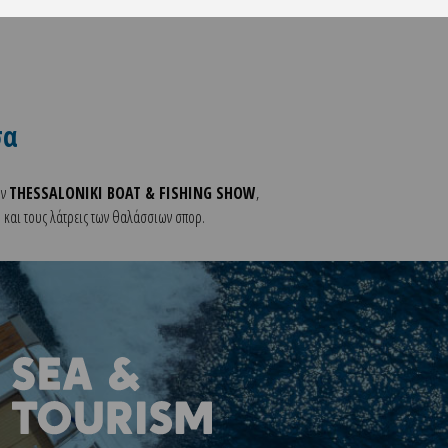
σα
ην
THESSALONIKI BOAT & FISHING SHOW
,
 και τους λάτρεις των θαλάσσιων σπορ.