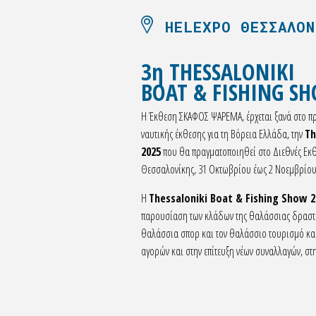
HELEXPO ΘΕΣΣΑΛΟΝ
3η THESSALONIKI
BOAT & FISHING S
H Έκθεση ΣΚΑΦΟΣ ΨΑΡΕΜΑ, έρχεται ξανά στο πρ
ναυτικής έκθεσης για τη Βόρεια Ελλάδα, την
Th
2025
που θα πραγματοποιηθεί στο Διεθνές Εκθ
Θεσσαλονίκης, 31 Οκτωβρίου έως 2 Νοεμβρίου
Η
Thessaloniki Boat & Fishing Show 2
παρουσίαση των κλάδων της θαλάσσιας δραστηρ
θαλάσσια σπορ και τον θαλάσσιο τουρισμό κα
αγορών και στην επίτευξη νέων συναλλαγών, στην