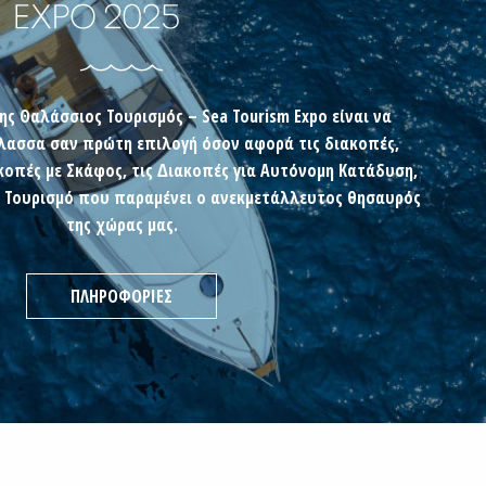
ης Θαλάσσιος Τουρισµός – Sea Tourism Expo είναι να
ασσα σαν πρώτη επιλογή όσον αφορά τις διακοπές,
οπές µε Σκάφος, τις ∆ιακοπές για Αυτόνοµη Κατάδυση,
ό Τουρισµό που παραµένει ο ανεκµετάλλευτος θησαυρός
της χώρας µας.
ΠΛΗΡΟΦΟΡΙΕΣ