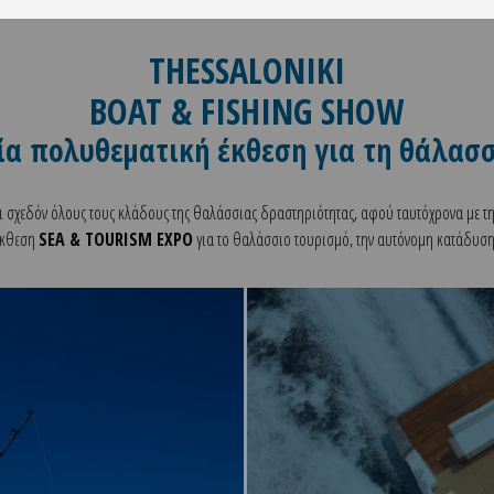
THESSALONIKI
BOAT & FISHING SHOW
ία πολυθεματική έκθεση για τη θάλασ
ι σχεδόν όλους τους κλάδους της θαλάσσιας δραστηριότητας, αφού ταυτόχρονα με τ
 έκθεση
SEA & TOURISM EXPO
για το θαλάσσιο τουρισμό, την αυτόνομη κατάδυση