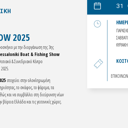
31 
ΙΚΗ
ΗΜΕΡΕ
ΠΑΡΑΣΚΕ
HOW 2025
ΣΑΒΒΑΤΟ
ΚΥΡΙΑΚΗ
οσκήνιο με την διοργάνωση της 3ης
essaloniki Boat & Fishing Show
ΚΟΣΤΟ
εσιακό & Συνεδριακό Κέντρο
 2025.
ΕΠΙΚΟΙΝΩΝ
025
στοχεύει στην ολοκληρωμένη
ιότητας, το σκάφος, το ψάρεμα, τα
θώς και να συμβάλλει στη διεύρυνση νέων
 βόρεια Ελλάδα και τις γειτονικές χώρες.