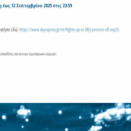
 έως 12 Σεπτεμβρίου 2025 στις 23:59
πατήστε εδώ:
https://www.skyexpress.gr/el/flights-up-to-fifty-percent-off-sep25
οϋποθέσεις στα λινκ των αεροπορικών εταιριών.