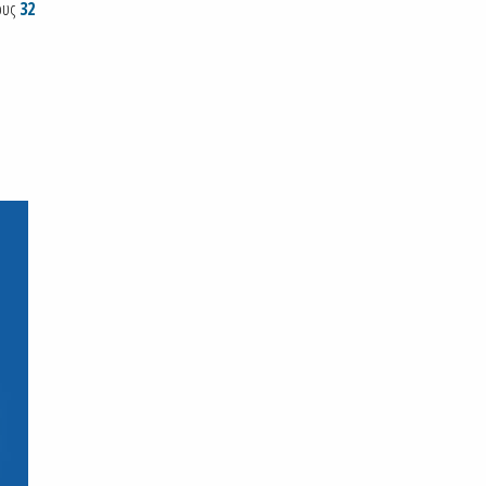
τους
32