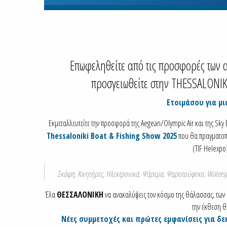
Επωφεληθείτε από τις προσφορές των α
προσγειωθείτε στην THESSALONI
Ετοιμάσου για μι
Εκμεταλλευτείτε την προσφορά της Aegean/Olympic Air και της Sky E
Thessaloniki Boat & Fishing Show 2025
που θα πραγματοπ
(TIF Helexpo
Σκάφη, Κινητήρες, Ηλεκτρονικά, Ψάρεμα, Ψαροτούφεκο, Waters
Έλα
ΘΕΣΣΑΛΟΝΙΚΗ
να ανακαλύψεις τον κόσμο της θάλασσας, των 
την έκθεση θ
Νέες συμμετοχές και πρώτες εμφανίσεις για δ