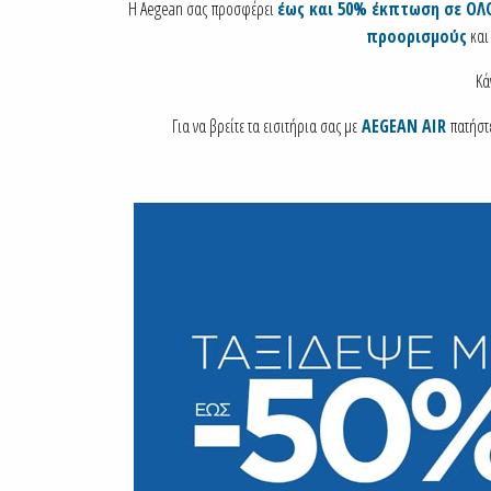
H Aegean σας προσφέρει
έως και 50% έκπτωση σε ΟΛ
προορισμούς
και 
Κά
Για να βρείτε τα εισιτήρια σας με
AEGEAN AIR
πατήστ