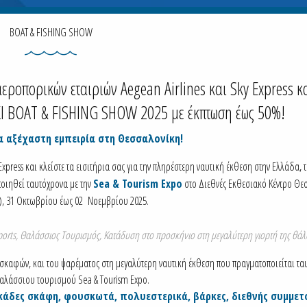
BOAT & FISHING SHOW
εροπορικών εταιριών Aegean Airlines και Sky Express κ
KI BOAT & FISHING SHOW 2025 με έκπτωση έως 50%!
α αξέχαστη εμπειρία στη Θεσσαλονίκη!
xpress και κλείστε τα εισιτήρια σας για την πληρέστερη ναυτική έκθεση στην Ελλάδα, 
οιηθεί ταυτόχρονα με την
Sea & Tourism Expo
στο Διεθνές Εκθεσιακό Κέντρο Θε
), 31 Οκτωβρίου έως 02 Νοεμβρίου 2025.
ports, Θαλάσσιος Τουρισμός, Κατάδυση στο προσκήνιο στη μεγαλύτερη γιορτή της θά
σκαφών, και του ψαρέματος στη μεγαλύτερη ναυτική έκθεση που πραγματοποιείται τα
αλάσσιου τουρισμού Sea & Tourism Expo.
εκάδες σκάφη, φουσκωτά, πολυεστερικά, βάρκες, διεθνής συμμετ