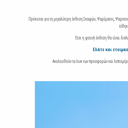
Πρόκειται για τη μεγαλύτερη έκθεση Σκαφών, Ψαρέματος, Ψαροτού
τέθηκ
Έτσι η φετινή έκθεση θα είναι διπλ
Ελάτε και ετοιμασ
Ακολουθούν τα λινκ των προσφορών και λεπτομέρειε