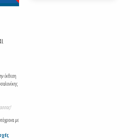
αι
την έκθεση
σσαλονίκης
λασσας!
υτόχρονα με
οχές