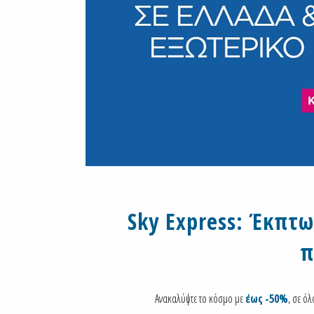
Sky Express: Έκπτω
π
Ανακαλύψτε το κόσμο με
έως
-50%
, σε όλ