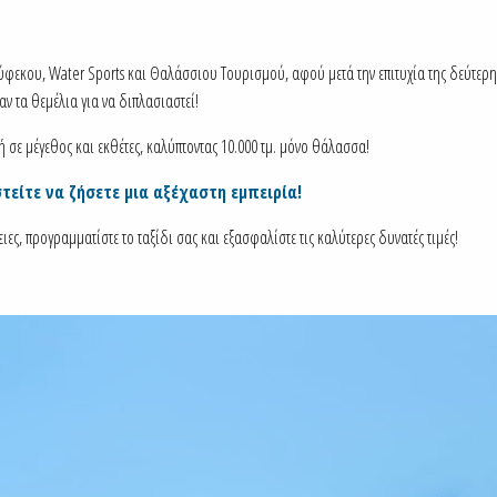
φεκου, Water Sports και Θαλάσσιου Τουρισμού, αφού μετά την επιτυχία της δεύτερη
αν τα θεμέλια για να διπλασιαστεί!
ή σε μέγεθος και εκθέτες, καλύπτοντας 10.000 τμ. μόνο θάλασσα!
τείτε να ζήσετε μια αξέχαστη εμπειρία!
ς, προγραμματίστε το ταξίδι σας και εξασφαλίστε τις καλύτερες δυνατές τιμές!