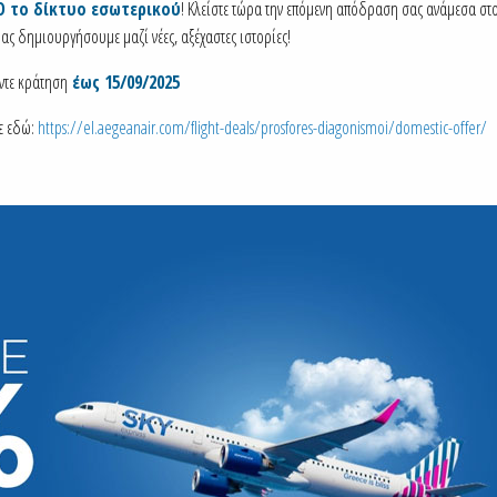
Ο το δίκτυο εσωτερικού
! Κλείστε τώρα την επόμενη απόδραση σας ανάμεσα σ
ας δημιουργήσουμε μαζί νέες, αξέχαστες ιστορίες!
ντε κράτηση
έως 15/09/2025
ε εδώ:
https://el.aegeanair.com/flight-deals/prosfores-diagonismoi/domestic-offer/