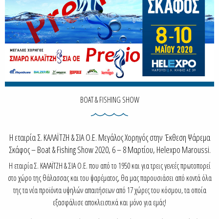
BOAT & FISHING SHOW
Η εταιρία Σ. ΚΑΛΑΪΤΖΗ & ΣΙΑ Ο.Ε. Μεγάλος Χορηγός στην Έκθεση Ψάρεμα
Σκάφος – Boat & Fishing Show 2020, 6 – 8 Μαρτίου, Helexpo Maroussi.
Η εταιρία Σ. ΚΑΛΑΪΤΖΗ & ΣΙΑ Ο.Ε. που από το 1950 και για τρεις γενεές πρωτοπορεί
στο χώρο της θάλασσας και του ψαρέματος, θα μας παρουσιάσει από κοντά όλα
της τα νέα προϊόντα υψηλών απαιτήσεων από 17 χώρες του κόσμου, τα οποία
εξασφάλισε αποκλειστικά και μόνο για εμάς!