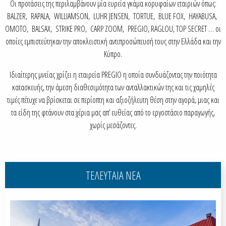
Οι προτάσεις της περιλαμβάνουν μία ευρεία γκάμα κορυφαίων εταιριών όπως:
BALZER, RAPALA, WILLIAMSON, LUHR JENSEN, TORTUE, BLUE FOX, HAYABUSA,
OMOTO, BALSAX, STRIKE PRO, CARP ZOOM, PREGIO, RAGLOU, TOP SECRET … οι
οποίες εμπιστεύτηκαν την αποκλειστική αντιπροσώπευσή τους στην Ελλάδα και την
Κύπρο.
Ιδιαίτερης μνείας χρίζει η εταιρεία PREGIO η οποία συνδυάζοντας την ποιότητα
κατασκευής, την άμεση διαθεσιμότητα των ανταλλακτικών της και τις χαμηλές
τιμές πέτυχε να βρίσκεται σε περίοπτη και αξιοζήλευτη θέση στην αγορά, μιας και
τα είδη της φτάνουν στα χέρια μας απ’ ευθείας από το εργοστάσιο παραγωγής,
χωρίς μεσάζοντες.
ΤΕΛΕΥΤΑΙΑ ΝΕΑ