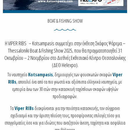
BOAT & FISHING SHOW
Η VIPER RIBS – Kotsampasis συμμετέχει στην έκθεση Σκάφος Ψάρεμα –
Thessaloniki Boat & Fishing Show 2025, που θα πραγματοποιηθεί 31
Οκτωβρίου – 2 Νοεμβρίου στο Διεθνές Εκθεσιακό Κέντρο Θεσσαλονίκης
(ΔΕΘ Helexpo).
Το ναυπηγείο
Kotsampasis
, δημιουργός των φουσκωτών σκαφών
Viper
RIBs
, αποτελεί ένα από τα πιο γνωστά και αξιόπιστα ελληνικά ναυπηγεία, με
εμπειρία άνω των 30 ετών στην κατασκευή ταχύπλοων σκαφών υψηλών
προδιαγραφών.
Τα
Viper RIBs
διακρίνονται για την ποιότητα κατασκευής, τον σύγχρονο
σχεδιασμό και την άριστη πλεύση τους, προσφέροντας επιλογές τόσο για
επαγγελματίες όσο και για ιδιώτες που αναζητούν άνεση, ταχύτητα και ασφάλεια
στη θάλασσα.