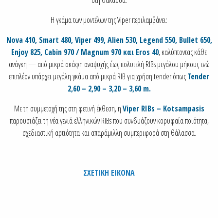
Η γκάμα των μοντέλων της Viper περιλαμβάνει:
Nova 410, Smart 480, Viper 499, Alien 530, Legend 550, Bullet 650,
Enjoy 825, Cabin 970 / Magnum 970 και Eros 40
, καλύπτοντας κάθε
ανάγκη — από μικρά σκάφη αναψυχής έως πολυτελή RIBs μεγάλου μήκους ενώ
επιπλέον υπάρχει μεγάλη γκάμα από μικρά RIB για χρήση tender όπως
Tender
2,60 – 2,90 – 3,20 – 3,60 m.
Με τη συμμετοχή της στη φετινή έκθεση, η
Viper RIBs – Kotsampasis
παρουσιάζει τη νέα γενιά ελληνικών RIBs που συνδυάζουν κορυφαία ποιότητα,
σχεδιαστική αρτιότητα και απαράμιλλη συμπεριφορά στη θάλασσα.
ΣΧΕΤΙΚΗ ΕΙΚΟΝΑ