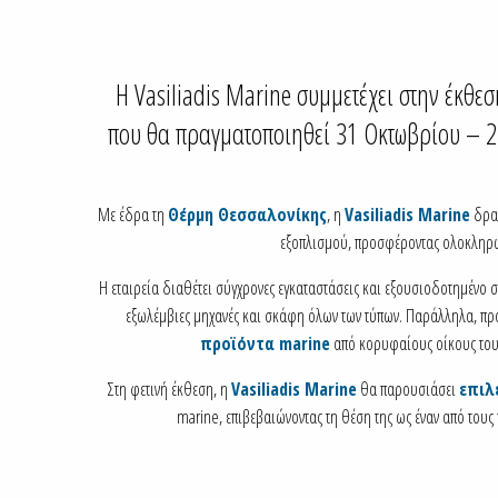
Η Vasiliadis Marine συμμετέχει στην έκθ
που θα πραγματοποιηθεί 31 Οκτωβρίου – 2
Με έδρα τη
Θέρμη Θεσσαλονίκης
, η
Vasiliadis Marine
δρασ
εξοπλισμού, προσφέροντας ολοκληρωμέ
Η εταιρεία διαθέτει σύγχρονες εγκαταστάσεις και εξουσιοδοτημένο 
εξωλέμβιες μηχανές και σκάφη όλων των τύπων. Παράλληλα, πρ
προϊόντα marine
από κορυφαίους οίκους του 
Στη φετινή έκθεση, η
Vasiliadis Marine
θα παρουσιάσει
επιλε
marine, επιβεβαιώνοντας τη θέση της ως έναν από τους