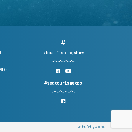
Η
#boatfishingshow
ΟΝΙΚΗ
#seatourismexpo
Handcrafted By
WhiteΗat