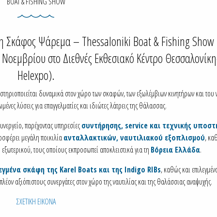
BOAT & FISHING SHOW
εση Σκάφος Ψάρεμα – Thessaloniki Boat & Fishing Show
 Νοεμβρίου στο Διεθνές Εκθεσιακό Κέντρο Θεσσαλονίκη
Helexpo).
τηριοποιείται δυναμικά στον χώρο των σκαφών, των εξωλέμβιων κινητήρων και του 
νες λύσεις για επαγγελματίες και ιδιώτες λάτρεις της θάλασσας.
συνεργείο, παρέχοντας υπηρεσίες
συντήρησης, service και τεχνικής υποστ
οσφέρει μεγάλη ποικιλία
ανταλλακτικών, ναυτιλιακού εξοπλισμού
, κα
εξωτερικού, τους οποίους εκπροσωπεί αποκλειστικά για τη
Βόρεια Ελλάδα
.
γμένα σκάφη της Karel Boats και της Indigo RIBs
, καθώς και επιλεγμέν
 πλέον αξιόπιστους συνεργάτες στον χώρο της ναυτιλίας και της θαλάσσιας αναψυχής.
ΣΧΕΤΙΚΗ ΕΙΚΟΝΑ