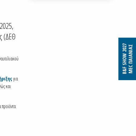
 2025,
ς (ΔΕΘ
B&F SHOW 2027
MEC ΠΑΙΑΝΙΑΣ
ναυτιλιακού
ήριξης
για
θώς και
α προϊόντα