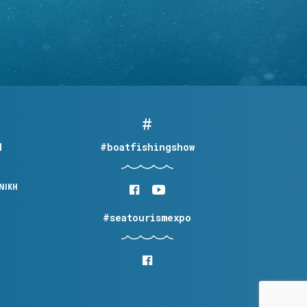
Η
#boatfishingshow
ΟΝΙΚΗ
#seatourismexpo