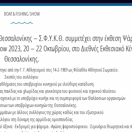
BOAT & FISHING SHOW
Θεσσαλονίκης – Σ.Φ.Υ.Κ.Θ. συμμετέχει στην έκθεση Ψά
how 2023, 20 – 22 Οκτωβρίου, στο Διεθνές Εκθεσιακό Κέ
Θεσσαλονίκης.
τηκε από την Γ. Γ. Αθλητισμού στις 14-2-1989 ως Φίλαθλο Αθλητικό Σωματείο.
Σκοπός του συλλόγου:
θλήματος του υποβρυχίου κυνηγιού με ελεύθερη κατάδυση.
ς πανίδας και χλωρίδας και γενικότερα του φυσικού και τεχνικού πλούτου.
ν σχετικά με το υποβρύχιο κυνήγι και τη συμπεριφορά των θαλάσσιων οργανισμών.
έσεων των υποβρύχιων κυνηγών της Θεσσαλονίκης.
μμάτων με άλλους συλλόγους της χώρας καθώς και του εξωτερικού.
υλλόγου στη δύναμη της αρμόδιας ομοσπονδίας.
ό άξονα: -Εκδρομές για ψάρεμα. -Αγώνες ψαροντούφεκου. -Σεμινάρια θεωρητικά και π