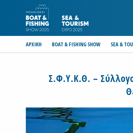
ΑΡΧΙΚΗ
BOAT & FISHING SHOW
SEA & TO
Σ.Φ.Υ.Κ.Θ. – Σύλλο
Θ