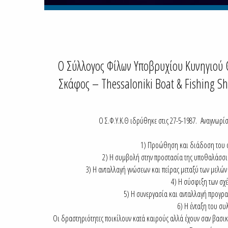
Ο Σύλλογος Φίλων Υποβρυχίου Κυνηγιού 
Σκάφος – Thessaloniki Boat & Fishing S
Ο Σ.Φ.Υ.Κ.Θ ιδρύθηκε στις 27-5-1987. Αναγνωρίσ
1) Προώθηση και διάδοση του α
2) Η συμβολή στην προστασία της υποθαλάσσια
3) Η ανταλλαγή γνώσεων και πείρας μεταξύ των μελώ
4) Η σύσφιξη των σχ
5) Η συνεργασία και ανταλλαγή προγρα
6) Η ένταξη του σ
Οι δραστηριότητες ποικίλουν κατά καιρούς αλλά έχουν σαν βασικ