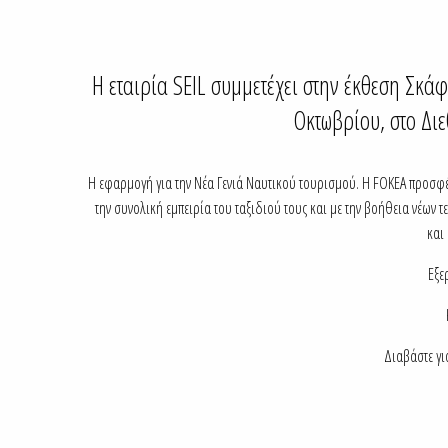
Η εταιρία SEIL συμμετέχει στην έκθεση Σκά
Οκτωβρίου, στο Δι
Η εφαρμογή για την Νέα Γενιά Ναυτικού τουρισμού. Η FOKEA προσφέ
την συνολική εμπειρία του ταξιδιού τους και με την βοήθεια νέων 
και
​Εξ
Διαβάστε γι