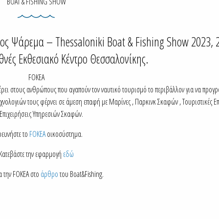
BOAT & FISHING SHOW
φος Ψάρεμα – Thessaloniki Boat & Fishing Show 2023, 
εθνές Εκθεσιακό Κέντρο Θεσσαλονίκης.
FOKEA
ρει στους ανθρώπους που αγαπούν τον ναυτικό τουρισμό το περιβάλλον για να προγ
τεχνολογιών τους φέρνει σε άμεση επαφή με Μαρίνες , Παρκινκ Σκαφών , Τουριστικές Επ
 Επιχειρήσεις Υπηρεσιών Σκαφών.
ερευνήστε το
FOKEA
οικοσύστημα.
Κατεβάστε την εφαρμογή
εδώ
α την FOKEA στο
άρθρο
του Boat&Fishing.