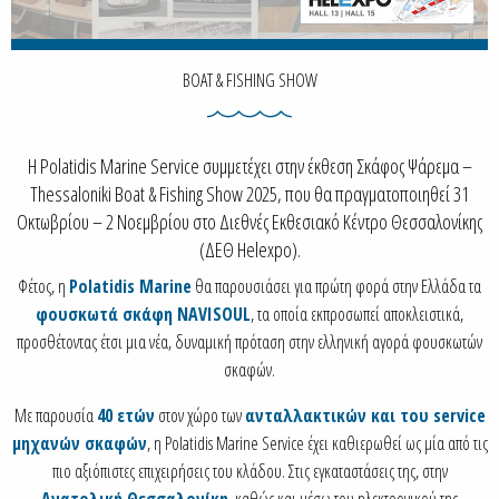
BOAT & FISHING SHOW
Η Polatidis Marine Service συμμετέχει στην έκθεση Σκάφος Ψάρεμα –
Thessaloniki Boat & Fishing Show 2025, που θα πραγματοποιηθεί 31
Οκτωβρίου – 2 Νοεμβρίου στο Διεθνές Εκθεσιακό Κέντρο Θεσσαλονίκης
(ΔΕΘ Helexpo).
Φέτος, η
Polatidis Marine
θα παρουσιάσει για πρώτη φορά στην Ελλάδα τα
φουσκωτά σκάφη NAVISOUL
, τα οποία εκπροσωπεί αποκλειστικά,
προσθέτοντας έτσι μια νέα, δυναμική πρόταση στην ελληνική αγορά φουσκωτών
σκαφών.
Με παρουσία
40 ετών
στον χώρο των
ανταλλακτικών και του service
μηχανών σκαφών
, η Polatidis Marine Service έχει καθιερωθεί ως μία από τις
πιο αξιόπιστες επιχειρήσεις του κλάδου. Στις εγκαταστάσεις της, στην
Ανατολική Θεσσαλονίκη
, καθώς και μέσω του ηλεκτρονικού της