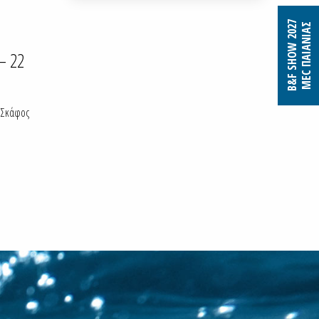
B&F SHOW 2027
MEC ΠΑΙΑΝΙΑΣ
– 22
η Σκάφος