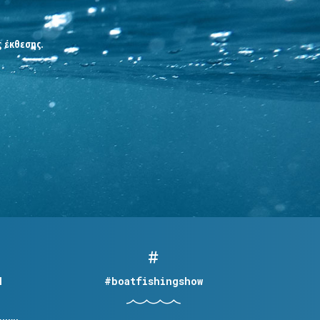
ς έκθεσης.
Η
#boatfishingshow