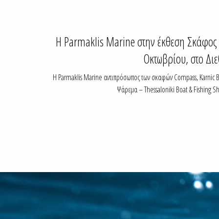
Η Parmaklis Marine στην έκθεση Σκάφος 
Οκτωβρίου, στο Δι
Η Parmaklis Marine αντιπρόσωπος των σκαφών Compass, Karnic B
Ψάρεμα – Thessaloniki Boat & Fishing 