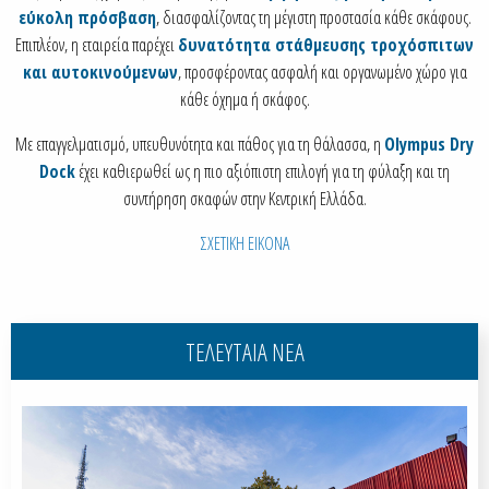
εύκολη πρόσβαση
, διασφαλίζοντας τη μέγιστη προστασία κάθε σκάφους.
Επιπλέον, η εταιρεία παρέχει
δυνατότητα στάθμευσης τροχόσπιτων
και αυτοκινούμενων
, προσφέροντας ασφαλή και οργανωμένο χώρο για
κάθε όχημα ή σκάφος.
Με επαγγελματισμό, υπευθυνότητα και πάθος για τη θάλασσα, η
Olympus Dry
Dock
έχει καθιερωθεί ως η πιο αξιόπιστη επιλογή για τη φύλαξη και τη
συντήρηση σκαφών στην Κεντρική Ελλάδα.
ΣΧΕΤΙΚΗ ΕΙΚΟΝΑ
ΤΕΛΕΥΤΑΙΑ ΝΕΑ