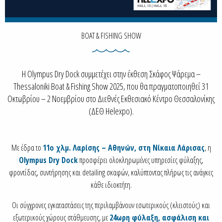
BOAT & FISHING SHOW
Η Olympus Dry Dock συμμετέχει στην έκθεση Σκάφος Ψάρεμα –
Thessaloniki Boat & Fishing Show 2025, που θα πραγματοποιηθεί 31
Οκτωβρίου – 2 Νοεμβρίου στο Διεθνές Εκθεσιακό Κέντρο Θεσσαλονίκης
(ΔΕΘ Helexpo).
Με έδρα το
11ο χλμ. Λαρίσης – Αθηνών, στη Νίκαια Λάρισας
, η
Olympus Dry Dock
προσφέρει ολοκληρωμένες υπηρεσίες φύλαξης,
φροντίδας, συντήρησης και detailing σκαφών, καλύπτοντας πλήρως τις ανάγκες
κάθε ιδιοκτήτη.
Οι σύγχρονες εγκαταστάσεις της περιλαμβάνουν εσωτερικούς (κλειστούς) και
εξωτερικούς χώρους στάθμευσης, με
24ωρη φύλαξη, ασφάλιση και