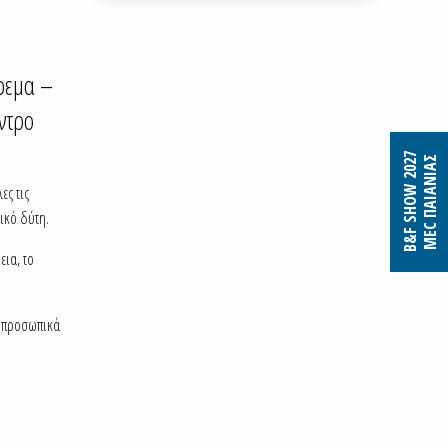
άρεμα –
ντρο
B&F SHOW 2027
MEC ΠΑΙΑΝΙΑΣ
ες τις
τικό δύτη.
εια, το
ς προσωπικά