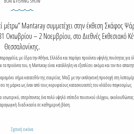
BOAT & FISHING SHOW
πί μέτρω” Mantaray συμμετέχει στην έκθεση Σκάφος Ψ
 31 Οκτωβρίου – 2 Νοεμβρίου, στο Διεθνές Εκθεσιακό Κέ
Θεσσαλονίκης.
αραγγελία, με έδρα την Αθήνα, Ελλάδα και παράγει προϊόντα υψηλής ποιότητας για όλ
 τα προϊόντα του, η Mantaray είναι κατάλληλη να εξοπλίσει ακόμα και τον πιο απαιτη
μένει σήμα κατατεθέν της εταιρείας. Μαζί με την εκπληκτική προσοχή στη λεπτομέρ
ρώσει τη μάρκα ως έναν από τους κορυφαίους κατασκευαστές του κλάδου παγκοσμίως.
το εσωτερικό, επιτρέποντας ένα πολύ υψηλό επίπεδο ποιοτικού ελέγχου, ακολουθώντα
παραγωγική διαδικασία σε καθημερινή βάση.
Σχετική εικόνα