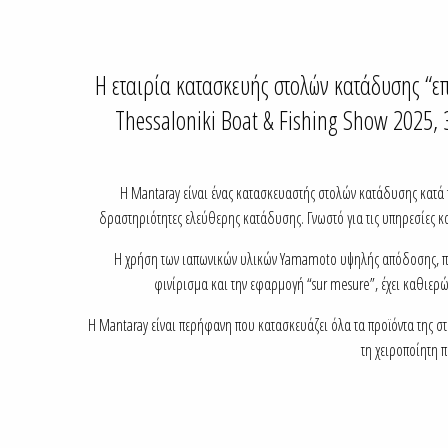
Η εταιρία κατασκευής στολών κατάδυσης “ε
Thessaloniki Boat & Fishing Show 2025,
Η Mantaray είναι ένας κατασκευαστής στολών κατάδυσης κατά π
δραστηριότητες ελεύθερης κατάδυσης. Γνωστό για τις υπηρεσίες και
Η χρήση των ιαπωνικών υλικών Yamamoto υψηλής απόδοσης, παρα
φινίρισμα και την εφαρμογή “sur mesure”, έχει καθιε
Η Mantaray είναι περήφανη που κατασκευάζει όλα τα προϊόντα της σ
τη χειροποίητη 