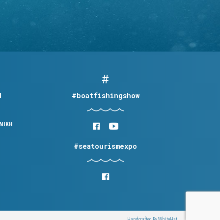
Η
#boatfishingshow
ΟΝΙΚΗ
#seatourismexpo
Handcrafted By
WhiteΗat