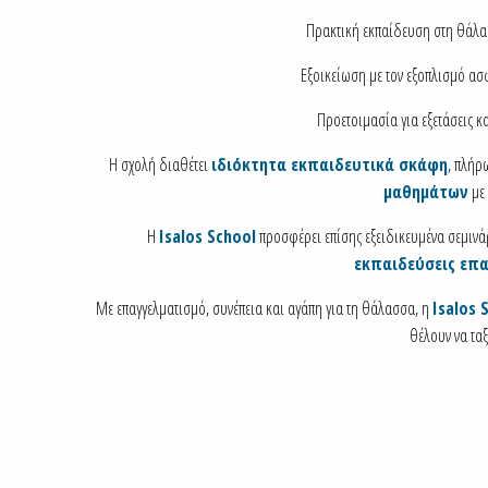
Πρακτική εκπαίδευση στη θάλα
Εξοικείωση με τον εξοπλισμό ασφ
Προετοιμασία για εξετάσεις κ
Η σχολή διαθέτει
ιδιόκτητα εκπαιδευτικά σκάφη
, πλήρ
μαθημάτων
με 
Η
Isalos School
προσφέρει επίσης εξειδικευμένα σεμινά
εκπαιδεύσεις επ
Με επαγγελματισμό, συνέπεια και αγάπη για τη θάλασσα, η
Isalos 
θέλουν να τα