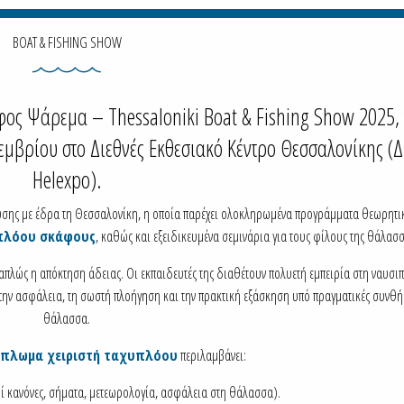
BOAT & FISHING SHOW
άφος Ψάρεμα – Thessaloniki Boat & Fishing Show 2025,
μβρίου στο Διεθνές Εκθεσιακό Κέντρο Θεσσαλονίκης (
Helexpo).
ευσης με έδρα τη Θεσσαλονίκη, η οποία παρέχει ολοκληρωμένα προγράμματα θεωρητι
πλόου σκάφους
, καθώς και εξειδικευμένα σεμινάρια για τους φίλους της θάλασσ
απλώς η απόκτηση άδειας. Οι εκπαιδευτές της διαθέτουν πολυετή εμπειρία στη ναυσιπ
ν ασφάλεια, τη σωστή πλοήγηση και την πρακτική εξάσκηση υπό πραγματικές συνθή
θάλασσα.
ίπλωμα χειριστή ταχυπλόου
περιλαμβάνει:
 κανόνες, σήματα, μετεωρολογία, ασφάλεια στη θάλασσα).