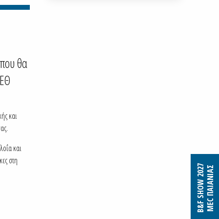
 που θα
ΔΕΘ
κής και
ας.
λοΐα και
κες στη
B&F SHOW 2027
MEC ΠΑΙΑΝΙΑΣ