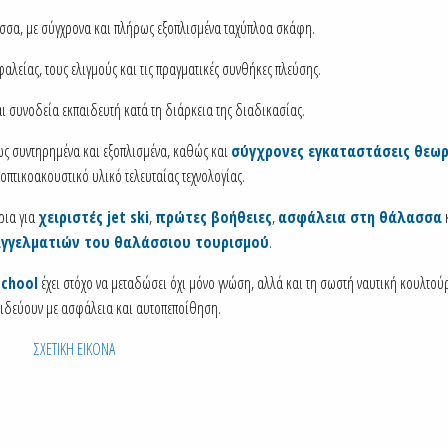
σσα, με σύγχρονα και πλήρως εξοπλισμένα ταχύπλοα σκάφη.
αλείας, τους ελιγμούς και τις πραγματικές συνθήκες πλεύσης.
αι συνοδεία εκπαιδευτή κατά τη διάρκεια της διαδικασίας.
ως συντηρημένα και εξοπλισμένα, καθώς και
σύγχρονες εγκαταστάσεις θεω
οπτικοακουστικό υλικό τελευταίας τεχνολογίας.
ρια για
χειριστές jet ski
,
πρώτες βοήθειες
,
ασφάλεια στη θάλασσα
αγγελματιών του θαλάσσιου τουρισμού
.
School
έχει στόχο να μεταδώσει όχι μόνο γνώση, αλλά και τη σωστή ναυτική κουλτού
ξιδεύουν με ασφάλεια και αυτοπεποίθηση.
ΣΧΕΤΙΚΗ ΕΙΚΟΝΑ