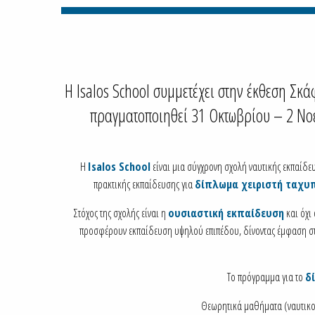
Η Isalos School συμμετέχει στην έκθεση Σκ
πραγματοποιηθεί 31 Οκτωβρίου – 2 Νοε
Η
Isalos School
είναι μια σύγχρονη σχολή ναυτικής εκπαίδ
πρακτικής εκπαίδευσης για
δίπλωμα χειριστή ταχυ
Στόχος της σχολής είναι η
ουσιαστική εκπαίδευση
και όχι 
προσφέρουν εκπαίδευση υψηλού επιπέδου, δίνοντας έμφαση στη
Το πρόγραμμα για το
δ
Θεωρητικά μαθήματα (ναυτικοί