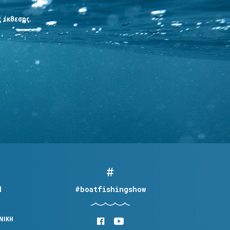
ς έκθεσης.
Η
#boatfishingshow
ΟΝΙΚΗ