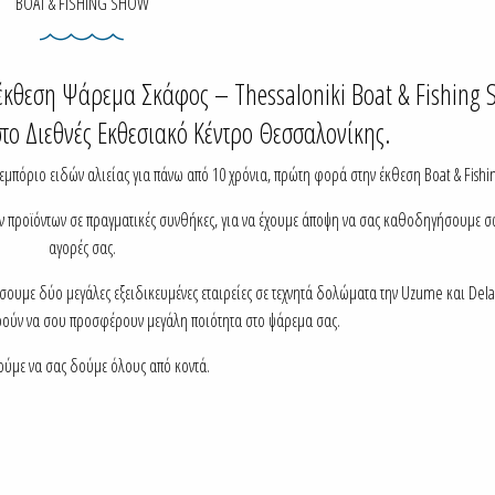
BOAT & FISHING SHOW
έκθεση Ψάρεμα Σκάφος – Thessaloniki Boat & Fishing
στο Διεθνές Εκθεσιακό Κέντρο Θεσσαλονίκης.
εμπόριο ειδών αλιείας για πάνω από 10 χρόνια, πρώτη φορά στην έκθεση Boat & Fishi
ων προϊόντων σε πραγματικές συνθήκες, για να έχουμε άποψη να σας καθοδηγήσουμε σ
αγορές σας.
ουμε δύο μεγάλες εξειδικευμένες εταιρείες σε τεχνητά δολώματα την Uzume και Del
ρούν να σου προσφέρουν μεγάλη ποιότητα στο ψάρεμα σας.
ύμε να σας δούμε όλους από κοντά.