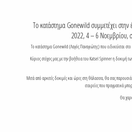
Το κατάστημα Gonewild συμμετέχει στην 
2022, 4 – 6 Νοεμβρίου, 
Το κατάστημα Gonewild (Λαγός Παναγιώτης) που ειδικεύεται στο 
Κύριος στόχος μας με την βοήθεια του Katsel Spinner η δοκιμή τ
Μετά από αρκετές δοκιμές και ώρες στη θάλασσα, θα σας παρουσιάσ
εταιρείες που πραγματικά μπο
Θα χαρο