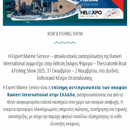
BOAT & FISHING SHOW
Η Expert Marine Service – αποκλειστικός αντιπρόσωπος της Ranieri
International συμμετέχει στην έκθεση Σκάφος Ψάρεμα – Thessaloniki Boat
& Fishing Show 2025, 31 Οκτωβρίου – 2 Νοεμβρίου, στο Διεθνές
Εκθεσιακό Κέντρο Θεσσαλονίκης.
Η Expert Marine Service είναι η
επίσημη αντιπροσωπεία των σκαφών
Ranieri International στην Ελλάδα
, αντιπροσωπεύοντας ένα από τα
πλέον αναγνωρισμένα ιταλικά ναυπηγεία στον χώρο των σκαφών αναψυχής. Η
εταιρεία προσφέρει ολοκληρωμένες υπηρεσίες πώλησης, συντήρησης και τεχνικής
υποστήριξης, με στόχο την παροχή υψηλού επιπέδου εξυπηρέτησης σε κάθε
ιδιοκτήτη σκάφους.