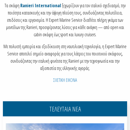
Τα σκάφη
Ranieri International
ξεχωρίζουν για τον ιταλικό σχεδιασμό, την
ποιότητα κατασκευής και την άψογη πλεύση τους, συνδυάζοντας πολυτέλεια,
επιδόσεις και εργονομία. Η Expert Marine Service διαθέτει πλήρη γκάμα των
μοντέλων της Ranieri, προσφέροντας λύσεις για κάθε ανάγκη — από open και
cabin σκάφη έως sport και luxury cruisers.
Με πολυετή εμπειρία και εξειδίκευση στη ναυτιλιακή τεχνολογία, η Expert Marine
Service αποτελεί σημείο αναφοράς για τους λάτρεις του ποιοτικού σκάφους,
συνδυάζοντας την ιταλική φινέτσα της Ranieri με την τεχνογνωσία και την
αξιοπιστία της ελληνικής αγοράς.
ΣΧΕΤΙΚΗ ΕΙΚΟΝΑ
ΤΕΛΕΥΤΑΙΑ ΝΕΑ