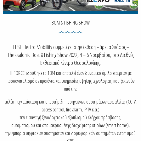
BOAT & FISHING SHOW
Η ESF Electro Mobillity συμμετέχει στην έκθεση Ψάρεμα Σκάφος –
Thessaloniki Boat & Fishing Show 2022, 4 – 6 Νοεμβρίου, στο Διεθνές
Εκθεσιακό Κέντρο Θεσσαλονίκης.
Η FΟRCE ιδρύθηκε το 1984 και αποτελεί έναν δυναμικό όμιλο εταιριών με
προσανατολισμό σε προϊόντα και υπηρεσίες υψηλής τεχνολογίας, που ξεκινούν
από την:
μελέτη, εγκατάσταση και υποστήριξη προηγμένων συστημάτων ασφαλείας (CCTV,
access control, fire alarm, IP TV κ.α.)
την εισαγωγή ξενοδοχειακού εξοπλισμού ελέγχου πρόσβασης,
αυτοματισμού και απομακρυσμένης διαχείρισης κτιρίων (smart home),
την εμπορία ψηφιακών συστημάτων και δορυφορικών συστημάτων εντοπισμού
GPS