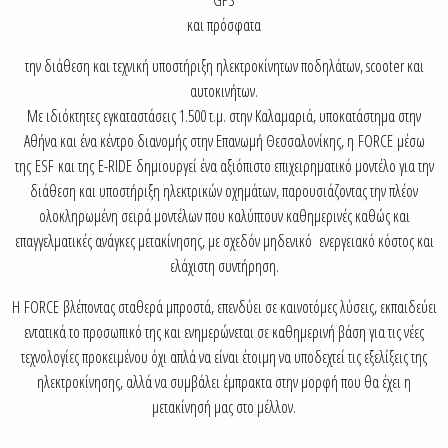
και πρόσφατα
την διάθεση και τεχνική υποστήριξη ηλεκτροκίνητων ποδηλάτων, scooter και
αυτοκινήτων.
Mε ιδιόκτητες εγκαταστάσεις 1.500 τ.μ. στην Καλαμαριά, υποκατάστημα στην
Αθήνα και ένα κέντρο διανομής στην Επανωμή Θεσσαλονίκης, η FORCE μέσω
της ESF και της E-RIDE δημιουργεί ένα αξιόπιστο επιχειρηματικό μοντέλο για την
διάθεση και υποστήριξη ηλεκτρικών οχημάτων, παρουσιάζοντας την πλέον
ολοκληρωμένη σειρά μοντέλων που καλύπτουν καθημερινές καθώς και
επαγγελματικές ανάγκες μετακίνησης, με σχεδόν μηδενικό ενεργειακό κόστος και
ελάχιστη συντήρηση.
Η FORCE βλέποντας σταθερά μπροστά, επενδύει σε καινοτόμες λύσεις, εκπαιδεύει
εντατικά το προσωπικό της και ενημερώνεται σε καθημερινή βάση για τις νέες
τεχνολογίες προκειμένου όχι απλά να είναι έτοιμη να υποδεχτεί τις εξελίξεις της
ηλεκτροκίνησης, αλλά να συμβάλει έμπρακτα στην μορφή που θα έχει η
μετακίνησή μας στο μέλλον.