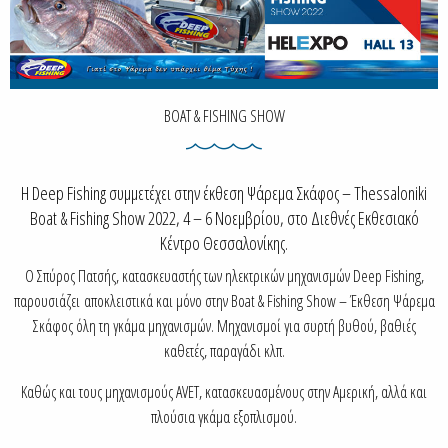
BOAT & FISHING SHOW
Η Deep Fishing συμμετέχει στην έκθεση Ψάρεμα Σκάφος – Thessaloniki
Boat & Fishing Show 2022, 4 – 6 Νοεμβρίου, στο Διεθνές Εκθεσιακό
Κέντρο Θεσσαλονίκης.
Ο Σπύρος Πατσής, κατασκευαστής των ηλεκτρικών μηχανισμών Deep Fishing,
παρουσιάζει αποκλειστικά και μόνο στην Boat & Fishing Show – Έκθεση Ψάρεμα
Σκάφος όλη τη γκάμα μηχανισμών. Μηχανισμοί για συρτή βυθού, βαθιές
καθετές, παραγάδι κλπ.
Καθώς και τους μηχανισμούς AVET, κατασκευασμένους στην Αμερική, αλλά και
πλούσια γκάμα εξοπλισμού.