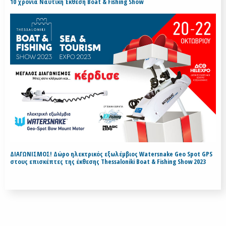
10 χρόνια Ναυτική Έκθεση Boat & Fishing Show
ΔΙΑΓΩΝΙΣΜΟΣ! Δώρο ηλεκτρικός εξωλέμβιος Watersnake Geo Spot GPS
στους επισκέπτες της έκθεσης Thessaloniki Boat & Fishing Show 2023