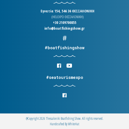
Εγνατία 154, 546 36 ΘΕΣΣΑΛΟΝΙΚΗ
(HELEXPO ΘΕΣΣΑΛΟΝΙΚΗ)
+30 2109700855
info@boatfishingshow.gr
#boatfishingshow
#seatourismexpo
@Copyright 2026 Thessaloniki Boatfishing Show. All rights reserved.
Handcrafted By
WhiteΗat