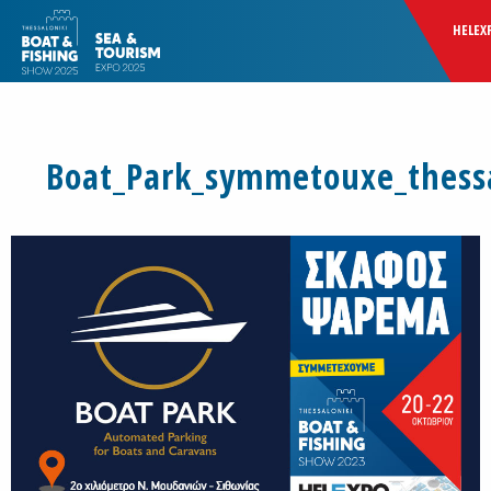
HELEX
Boat_Park_symmetouxe_thessa