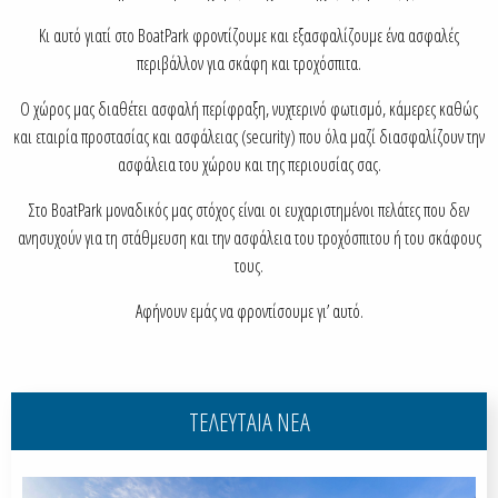
Κι αυτό γιατί στο BoatPark φροντίζουμε και εξασφαλίζουμε ένα ασφαλές
περιβάλλον για σκάφη και τροχόσπιτα.
Ο χώρος μας διαθέτει ασφαλή περίφραξη, νυχτερινό φωτισμό, κάμερες καθώς
και εταιρία προστασίας και ασφάλειας (security) που όλα μαζί διασφαλίζουν την
ασφάλεια του χώρου και της περιουσίας σας.
Στο BoatPark μοναδικός μας στόχος είναι οι ευχαριστημένοι πελάτες που δεν
ανησυχούν για τη στάθμευση και την ασφάλεια του τροχόσπιτου ή του σκάφους
τους.
Αφήνουν εμάς να φροντίσουμε γι’ αυτό.
ΤΕΛΕΥΤΑΙΑ ΝΕΑ