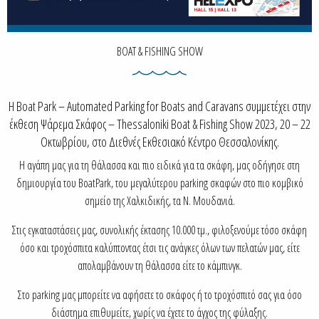
BOAT & FISHING SHOW
Η Boat Park – Automated Parking for Boats and Caravans συμμετέχει στην
έκθεση Ψάρεμα Σκάφος – Thessaloniki Boat & Fishing Show 2023, 20 – 22
Οκτωβρίου, στο Διεθνές Εκθεσιακό Κέντρο Θεσσαλονίκης.
Η αγάπη μας για τη θάλασσα και πιο ειδικά για τα σκάφη, μας οδήγησε στη
δημιουργία του BoatPark, του μεγαλύτερου parking σκαφών στο πιο κομβικό
σημείο της Χαλκιδικής, τα Ν. Μουδανιά.
Στις εγκαταστάσεις μας, συνολικής έκτασης 10.000 τμ., φιλοξενούμε τόσο σκάφη
όσο και τροχόσπιτα καλύπτοντας έτσι τις ανάγκες όλων των πελατών μας, είτε
απολαμβάνουν τη θάλασσα είτε το κάμπινγκ.
Στο parking μας μπορείτε να αφήσετε το σκάφος ή το τροχόσπιτό σας για όσο
διάστημα επιθυμείτε, χωρίς να έχετε το άγχος της φύλαξης.