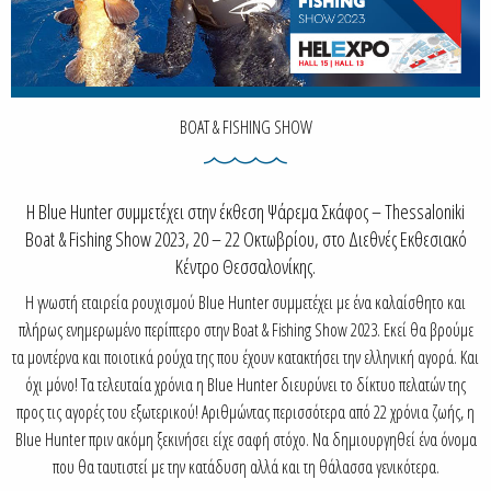
BOAT & FISHING SHOW
Η Blue Hunter συμμετέχει στην έκθεση Ψάρεμα Σκάφος – Thessaloniki
Boat & Fishing Show 2023, 20 – 22 Οκτωβρίου, στο Διεθνές Εκθεσιακό
Κέντρο Θεσσαλονίκης.
Η γνωστή εταιρεία ρουχισμού Blue Hunter συμμετέχει με ένα καλαίσθητο και
πλήρως ενημερωμένο περίπτερο στην Boat & Fishing Show 2023. Εκεί θα βρούμε
τα μοντέρνα και ποιοτικά ρούχα της που έχουν κατακτήσει την ελληνική αγορά. Και
όχι μόνο! Τα τελευταία χρόνια η Blue Hunter διευρύνει το δίκτυο πελατών της
προς τις αγορές του εξωτερικού! Αριθμώντας περισσότερα από 22 χρόνια ζωής, η
Blue Hunter πριν ακόμη ξεκινήσει είχε σαφή στόχο. Να δημιουργηθεί ένα όνομα
που θα ταυτιστεί με την κατάδυση αλλά και τη θάλασσα γενικότερα.