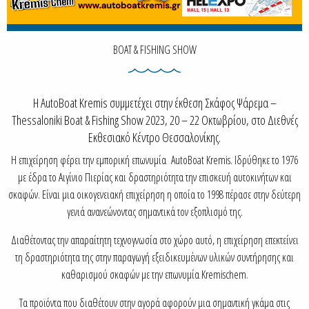
BOAT & FISHING SHOW
Η AutoBoat Kremis συμμετέχει στην έκθεση Σκάφος Ψάρεμα –
Thessaloniki Boat & Fishing Show 2023, 20 – 22 Οκτωβρίου, στο Διεθνές
Εκθεσιακό Κέντρο Θεσσαλονίκης.
Η επιχείρηση φέρει την εμπορική επωνυμία AutoBoat Kremis. Ιδρύθηκε το 1976
με έδρα το Αιγίνιο Πιερίας και δραστηριότητα την επισκευή αυτοκινήτων και
σκαφών. Είναι μια οικογενειακή επιχείρηση η οποία το 1998 πέρασε στην δεύτερη
γενιά ανανεώνοντας σημαντικά τον εξοπλισμό της.
Διαθέτοντας την απαραίτητη τεχνογνωσία στο χώρο αυτό, η επιχείρηση επεκτείνει
τη δραστηριότητα της στην παραγωγή εξειδικευμένων υλικών συντήρησης και
καθαρισμού σκαφών με την επωνυμία Kremischem.
Τα προϊόντα που διαθέτουν στην αγορά αφορούν μια σημαντική γκάμα στις