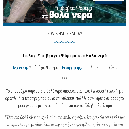
BOAT & FISHING SHOW
Τίτλος: Υποβρύχιο Ψάρεμα στα θολά νερά
Τεχνική:
Υποβρύχιο Ψάρεμα |
Εισηγητής:
Βασίλης Καραουλάνης
***
Tο υποβρύχιο ψάρεμα στα θολά νερά αποτελεί μια πολύ ξεχωριστή τεχνική, με
αρκετές ιδιαιτερότητες, που όμως επιφυλάσσει πολλές συγκινήσεις σε όσους το
προσεγγίσουν με τον σωστό τρόπο και τον κατάλληλο εξοπλισμό.
“
Όσο πιο θολά είναι τα νερά, τόσο πιο πολύ καρτέρι κάνουμε» θα μπορούσαμε
να προτείνουμε χονδρικά και με σιγουριά, επισφραγίζοντας ότι, το καρτέρι στα