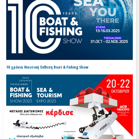
10 χρόνια Ναυτική Έκθεση Boat & Fishing Show