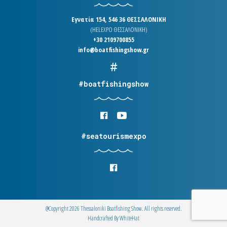
Εγνατία 154, 546 36 ΘΕΣΣΑΛΟΝΙΚΗ
(HELEXPO ΘΕΣΣΑΛΟΝΙΚΗ)
+30 2109700855
info@boatfishingshow.gr
#boatfishingshow
#seatourismexpo
@Copyright 2026 Thessaloniki Boatfishing Show. All rights reserved.
Handcrafted By
WhiteΗat