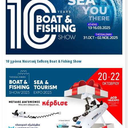
10 χρόνια Ναυτική Έκθεση Boat & Fishing Show