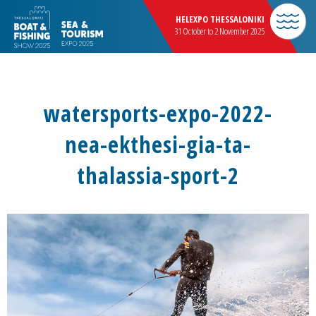
HELEXPO THESSALONIKI
31 October to 2 November 2025
watersports-expo-2022-
nea-ekthesi-gia-ta-
thalassia-sport-2