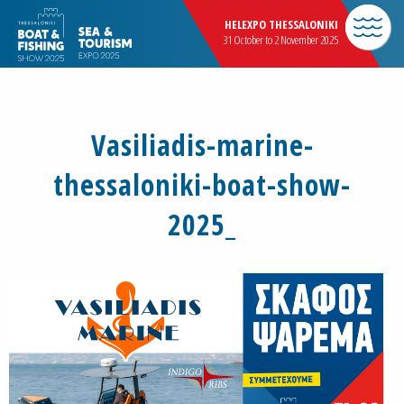
HELEXPO THESSALONIKI
31 October to 2 November 2025
Vasiliadis-marine-
thessaloniki-boat-show-
2025_