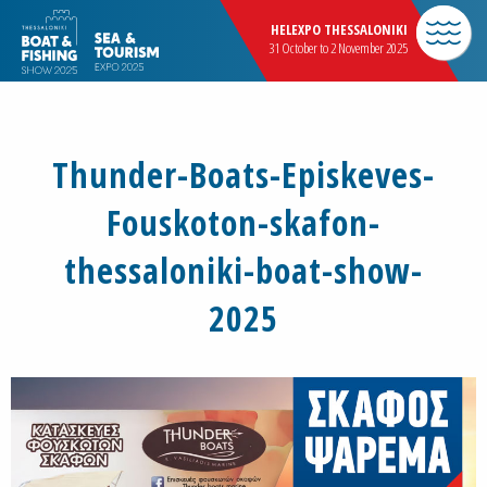
HELEXPO THESSALONIKI
31 October to 2 November 2025
Thunder-Boats-Episkeves-
Fouskoton-skafon-
thessaloniki-boat-show-
2025