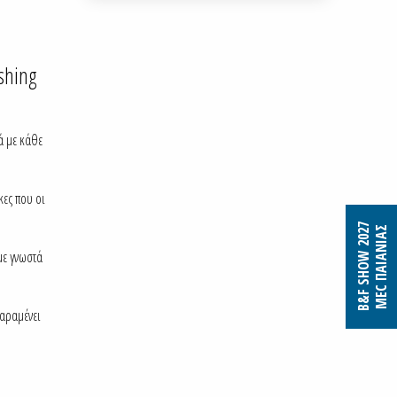
shing
ά με κάθε
κες που οι
B&F SHOW 2027
MEC ΠΑΙΑΝΙΑΣ
με γνωστά
παραμένει