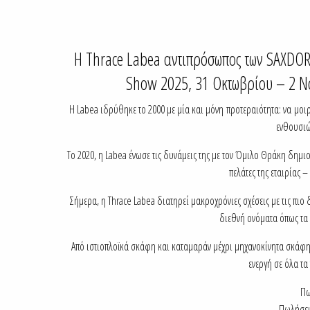
Η Thrace Labea αντιπρόσωπος των SAXDOR 
Show 2025, 31 Οκτωβρίου – 2 Νο
Η Labea ιδρύθηκε το 2000 με μία και μόνη προτεραιότητα: να μοιρ
ενθουσιώ
Το 2020, η Labea ένωσε τις δυνάμεις της με τον Όμιλο Θράκη δημιο
πελάτες της εταιρίας 
Σήμερα, η Thrace Labea διατηρεί μακροχρόνιες σχέσεις με τις πιο
διεθνή ονόματα όπως τα
Από ιστιοπλοϊκά σκάφη και καταμαράν μέχρι μηχανοκίνητα σκάφη &
ενεργή σε όλα τ
Πω
Πωλήσει