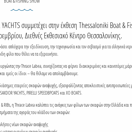
BOAT & FISHING SHOW
YACHTS συμμετέχει στην έκθεση Thessaloniki Boat & Fi
εμβρίου, Διεθνές Εκθεσιακό Κέντρο Θεσσαλονίκης.
άσει απλόχερα την εξειδίκευση, την τεχνογνωσία και τον σεβασμό για τα ελληνικά νερ
δη φίλο που θέλει να τα εξερευνήσει.
υργώντας την Thrace Labea, συνεχίζοντας να φέρνει διακεκριμένες και καινοτόμες μάρ
– και εμείς οι ίδιοι – θα θέλαμε να απολαμβάνουμε.
 διάσημες εταιρείες σκαφών αναψυχής, εξασφαλίζοντας αποκλειστικές αντιπροσωπείες 
 SAXDOR YACHTS, PIRELLI SPEEDBPOATS και XO BOATS.
 RIBs, η Thrace Labea καλύπτει τις ανάγκες των φίλων των σκαφών στην Ελλάδα και 
α τμήματα της αγοράς του κλάδου των σκαφών:
λήσεις νέων σκαφών αναψυχής
ς μεταχειρισμένων σκαφών αναψυχής