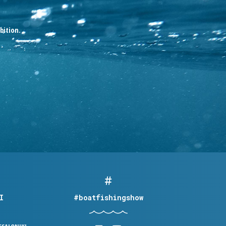
bition.
I
#boatfishingshow