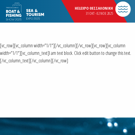
HELEXPO ΘΕΣΣΑΛΟΝΙΚΗ
31 OKT - 02 NOE 2025
[vc_row][vc_column width=”1/1″][/vc_column][/vc_row][vc_row][vc_column
width=”1/1″][vc_column_text]I am text block. Click edit button to change this text.
[/vc_column_text][/vc_column][/vc_row]