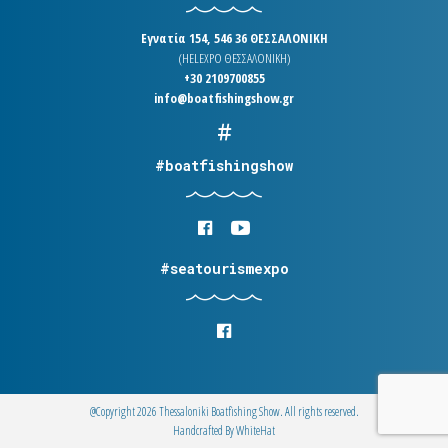
Εγνατία 154, 546 36 ΘΕΣΣΑΛΟΝΙΚΗ
(HELEXPO ΘΕΣΣΑΛΟΝΙΚΗ)
+30 2109700855
info@boatfishingshow.gr
#boatfishingshow
#seatourismexpo
@Copyright 2026 Thessaloniki Boatfishing Show. All rights reserved.
Handcrafted By
WhiteΗat