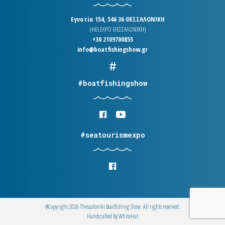
Εγνατία 154, 546 36 ΘΕΣΣΑΛΟΝΙΚΗ
(HELEXPO ΘΕΣΣΑΛΟΝΙΚΗ)
+30 2109700855
info@boatfishingshow.gr
#boatfishingshow
#seatourismexpo
@Copyright 2026 Thessaloniki Boatfishing Show. All rights reserved.
Handcrafted By
WhiteΗat