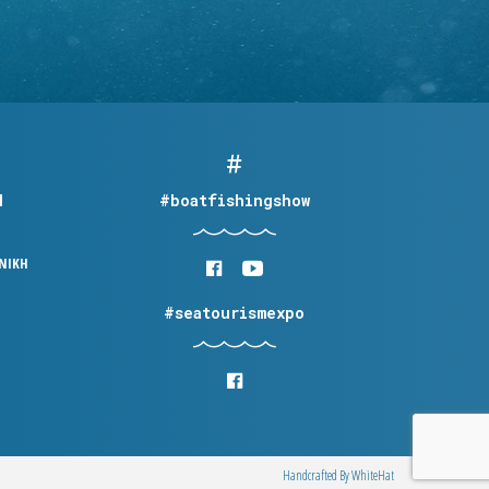
Η
#boatfishingshow
ΟΝΙΚΗ
#seatourismexpo
Handcrafted By
WhiteΗat